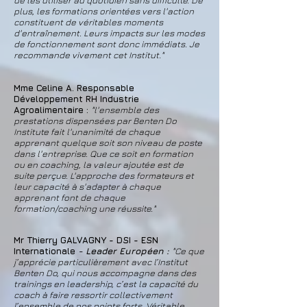
de les utiliser au quotidien sans difficulté. De
plus, les formations orientées vers l'action
constituent de véritables moments
d'entraînement. Leurs impacts sur les modes
de fonctionnement sont donc immédiats. Je
recommande vivement cet Institut."
Mme Celine A. Responsable
Développement RH Industrie
Agroalimentaire :
"l'ensemble des
prestations dispensées par Benten Do
Institute fait l'unanimité de chaque
apprenant quelque soit son niveau de poste
dans l'entreprise. Que ce soit en formation
ou en coaching, la valeur ajoutée est de
suite perçue. L'approche des formateurs et
leur capacité à s'adapter à chaque
apprenant font de chaque
formation/coaching une réussite."
Mr Thierry GALVAGNY - DSI
- ESN
Internationale
- Leader Européen :
"Ce que
j’apprécie particulièrement avec l’Institut
Benten Do, qui nous accompagne dans des
trainings en leadership, c’est la capacité du
coach à faire ressortir collectivement
l’ensemble de nos points forts. Véritable