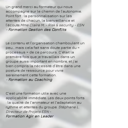
Un grand merci au formateur qui nous
accompagne sur le chemin de l’autonomie.
Point fort : la personnalisation sur les
attentes de chacun, la bienveillance et
l’écoute.
Mme Claire M. - Risk & security - ESN
-
Formation Gestion des Conflits
Le contenu et l’organisation chamboulent un
peu… mais cela fait sans doute partie du «
processus » de ce parcours. C’était la
première fois que je travaillais dans un
groupe aussi important en nombre, et j’ai
bien compris la nécessité d’être dans une
posture de ressource pour vivre
sereinement cette formation.
-
Formation au Coaching
C'est une formation utile avec une
applicabilité immédiate. Les deux points forts
: la qualité de l'animateur et l'adaptation au
rythme et attentes du groupe.
Stéphane L.
Directeur de Projets ESN -
Formation Agir en Leader