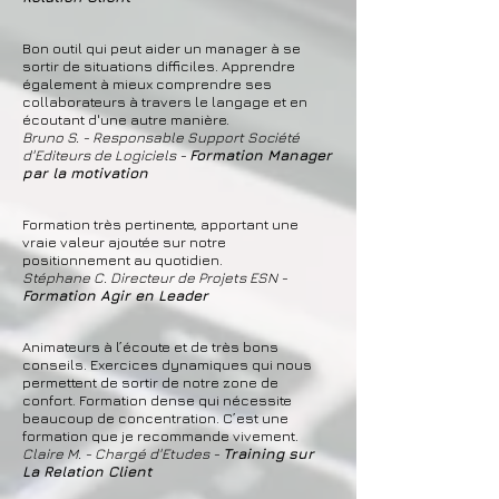
Bon outil qui peut aider un manager à se
sortir de situations difficiles. Apprendre
également à mieux comprendre ses
collaborateurs à travers le langage et en
écoutant d'une autre manière.
Bruno S. - Responsable Support Société
d'Editeurs de Logiciels -
Formation Manager
par la motivation
Formation très pertinente, apportant une
vraie valeur ajoutée sur notre
positionnement au quotidien.
Stéphane C. Directeur de Projets ESN -
Formation Agir en Leader
Animateurs à l’écoute et de très bons
conseils. Exercices dynamiques qui nous
permettent de sortir de notre zone de
confort. Formation dense qui nécessite
beaucoup de concentration. C’est une
formation que je recommande vivement.
Claire M. - Chargé d'Etudes -
Training sur
La Relation Client