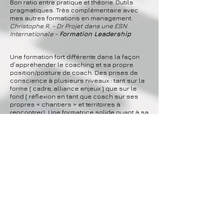
Bon ratio entre pratique et théorie. Outils
pragmatiques. Très complémentaire avec
mes autres formations en management.
Christophe R. - Dr Projet dans une ESN
Internationale
-
Formation Leadership
Une formation fort différente dans la façon
d’appréhender le coaching et sa propre
position/posture de coach. Des prises de
conscience à plusieurs niveaux : tant sur la
forme ( cadre, alliance enjeux ) que sur le
fond ( réflexion en tant que coach sur ses
propres « chantiers » et territoires à
rencontrer). Une formatrice solide quant à sa
capacité à accompagner de façon collective
et individuelle sur cet apprentissage par
l’expérimentation. Un grand merci pour le
chemin parcouru et, du coup, celui qui peut
s’ouvrir à nous.
Christelle B. -
Formation au coaching
Catherine a su me transmettre son goût pour
le métier de coach et m’accompagner dans
cet apprentissage. 3 jours de formation très
agréable. une vision du métier très
intéressante et une formation orientée métier.